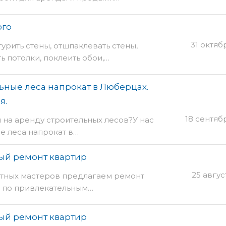
ого
31 октяб
урить стены, отшпаклевать стены,
ь потолки, поклеить обои,…
ные леса напрокат в Люберцах.
я.
18 сентяб
 на аренду строительных лесов?У нас
е леса напрокат в…
ый ремонт квартир
25 авгус
стных мастеров предлагаем ремонт
 по привлекательным…
ый ремонт квартир