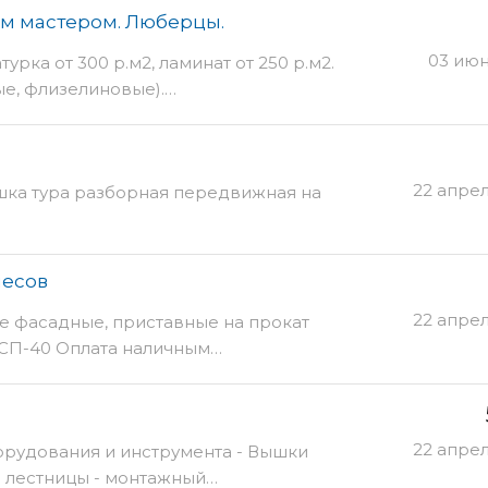
ым мастером. Люберцы.
03 июн
турка от 300 р.м2, ламинат от 250 р.м2.
вые, флизелиновые).…
22 апре
шка тура разборная передвижная на
лесов
22 апре
е фасадные, приставные на прокат
РСП-40 Оплата наличным…
22 апре
орудования и инструмента - Вышки
 - лестницы - монтажный…