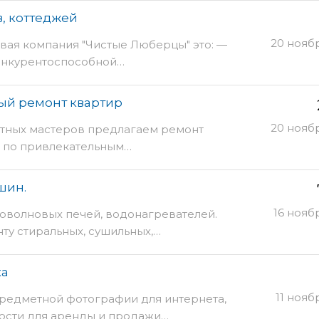
в, коттеджей
20 нояб
вая компания "Чистые Люберцы" это: —
онкурентоспособной…
ый ремонт квартир
20 нояб
стных мастеров предлагаем ремонт
 по привлекательным…
шин.
16 нояб
роволновых печей, водонагревателей.
ту стиральных, сушильных,…
ка
11 нояб
предметной фотографии для интернета,
ости для аренды и продажи…