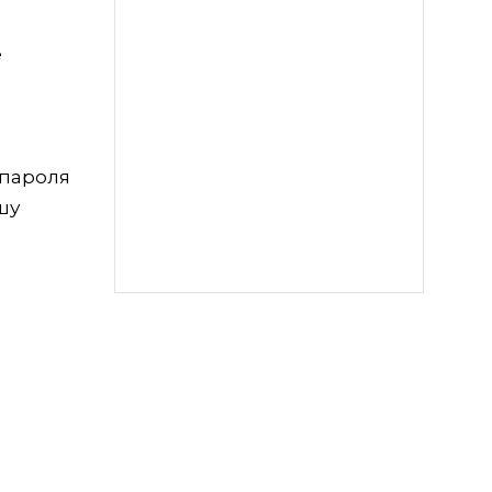
е
 пароля
шу