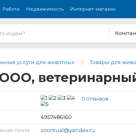
Работа
Недвижимость
Интернет-магазин
Компан
льные услуги для животных
Товары для живо
 ООО, ветеринарны
0 отзывов
н
4957486160
нная почта
zooritual@yandex.ru