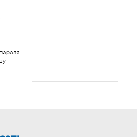
е
 пароля
шу