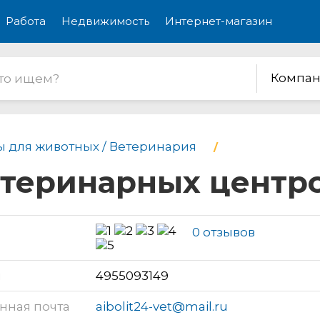
Работа
Недвижимость
Интернет-магазин
Компан
ы для животных / Ветеринария
етеринарных центр
0 отзывов
н
4955093149
нная почта
aibolit24-vet@mail.ru