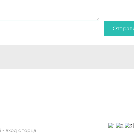
Отправ
и
 - вход с торца