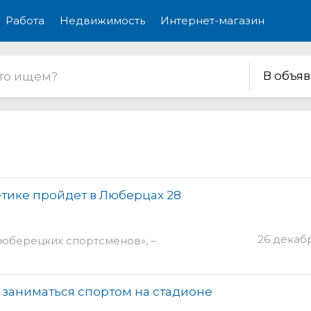
Работа
Недвижимость
Интернет-магазин
В объя
етике пройдет в Люберцах 28
26 декаб
юберецких спортсменов», –
.
заниматься спортом на стадионе