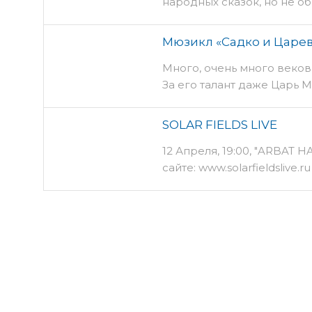
народных сказок, но не об
Мюзикл «Садко и Царе
Много, очень много веков
За его талант даже Царь М
Садко не променял свои г
SOLAR FIELDS LIVE
12 Апреля, 19:00, "ARBAT 
сайте: www.solarfieldslive
Информация vk.com/good