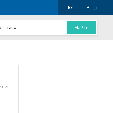
10°
Вход
влениях
Найти
ря 2019