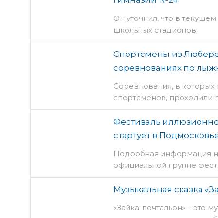
гимназии №24
Он уточнил, что в текущем
школьных стадионов.
Спортсмены из Любере
соревнованиях по лыж
Соревнования, в которых 
спортсменов, проходили 
Фестиваль иллюзионног
стартует в Подмосковье
Подробная информация на
официальной группе фест
Музыкальная сказка «З
«Зайка-почтальон» – это м