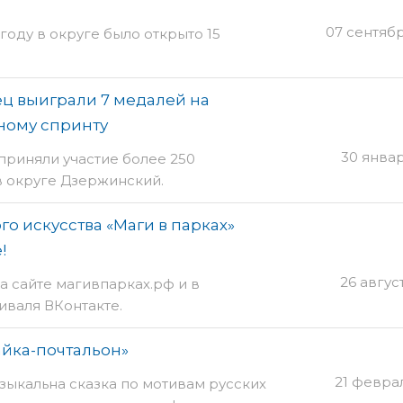
07 сентяб
 году в округе было открыто 15
ц выиграли 7 медалей на
ному спринту
30 янва
приняли участие более 250
в округе Дзержинский.
о искусства «Маги в парках»
!
26 авгус
 сайте магивпарках.рф и в
иваля ВКонтакте.
айка-почтальон»
21 февра
узыкальна сказка по мотивам русских