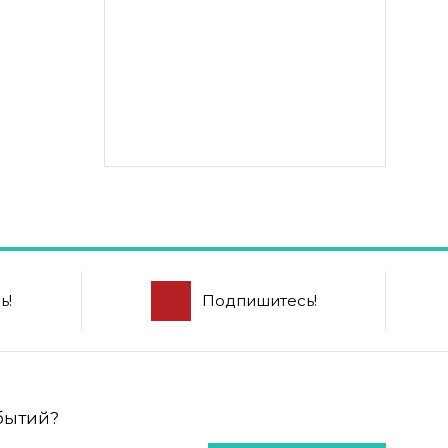
ь!
Подпишитесь!
обытий?