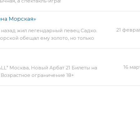
ычная, а спектакль-игра!
вна Морская»
21 февра
 назад жил легендарный певец Садко.
орской обещал ему золото, но только
усли яровчатые на богатство.
16 мар
HALL" Москва, Новый Арбат 21 Билеты на
.ru Возрастное ограничение 18+
foodpromo