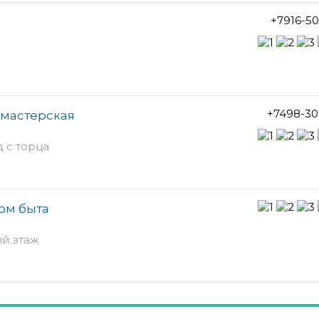
+7916-5
+7498-30
 мастерская
д с торца
ом быта
ый этаж