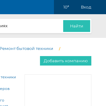
10°
Вход
иях
Найти
Ремонт бытовой техники
Добавить компанию
 техники
теров
ого
ания