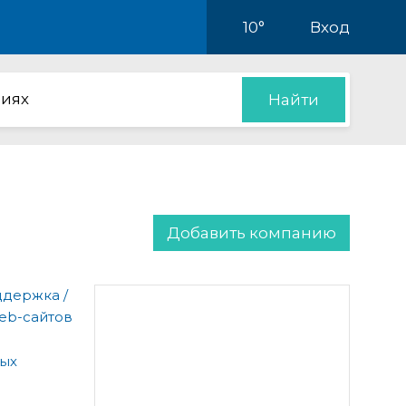
10°
Вход
иях
Найти
Добавить компанию
ддержка /
eb-сайтов
ых