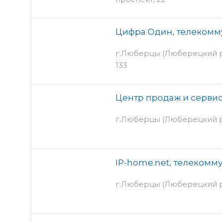
Цифра Один, телекомм
г.Люберцы (Люберецкий р
133
Центр продаж и сервис
г.Люберцы (Люберецкий р
IP-home.net, телеком
г.Люберцы (Люберецкий р