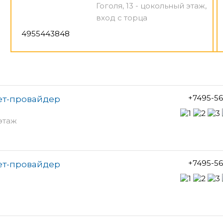
Гоголя, 13 - цокольный этаж,
вход с торца
4955443848
+7495-5
ет-провайдер
этаж
+7495-5
ет-провайдер