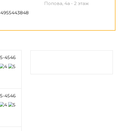
Попова, 4а - 2 этаж
4955443848
65-4546
65-4546