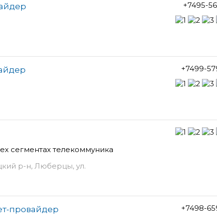
+7495-5
вайдер
+7499-57
вайдер
сех сегментах телекоммуника
кий р-н, Люберцы, ул.
+7498-65
ет-провайдер