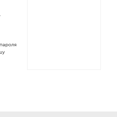
е
 пароля
шу