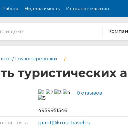
Работа
Недвижимость
Интернет-магазин
Компан
порт / Грузоперевозки
еть туристических а
0 отзывов
н
4959951546
нная почта
grant@kruiz-travel.ru