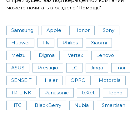
О преимуществах подтвержденной компании
можете почитать в разделе "Помощь".
Samsung
Apple
Honor
Sony
Huawei
Fly
Philips
Xiaomi
Meizu
Digma
Vertex
Lenovo
ASUS
Prestigio
LG
Jinga
Inoi
SENSEIT
Haier
OPPO
Motorola
TP-LINK
Panasonic
teXet
Tecno
HTC
BlackBerry
Nubia
Smartisan