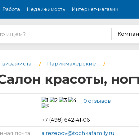
Работа
Недвижимость
Интернет-магазин
Компан
и визажиста
Парикмахерские
 Салон красоты, ног
0 отзывов
н
+7 (498) 642-41-06
нная почта
a.rezepov@tochkafamily.ru