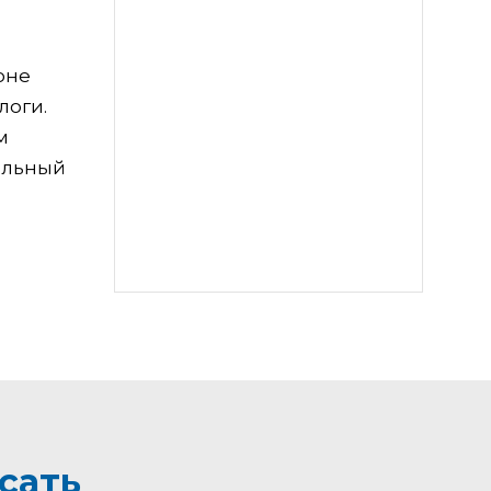
оне
логи.
м
быльный
сать