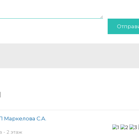
Отправ
и
П Маркелова С.А.
 - 2 этаж