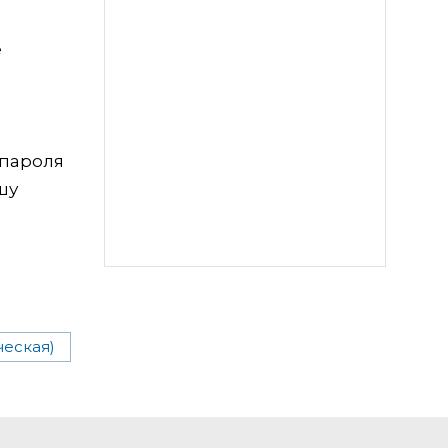
е
 пароля
шу
ческая)