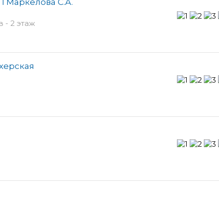
П Маркелова С.А.
 - 2 этаж
херская