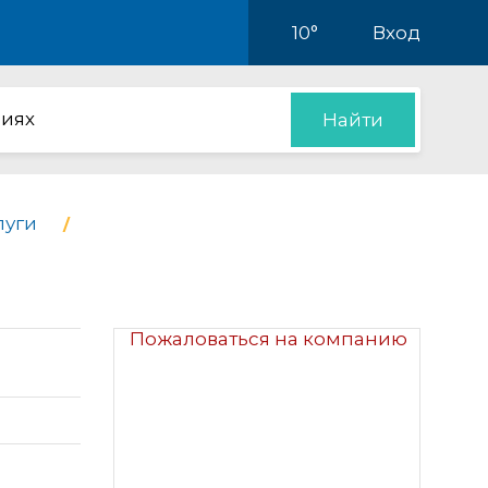
10°
Вход
иях
Найти
луги
Пожаловаться на компанию