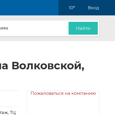
10°
Вход
иях
Найти
а Волковской,
Пожаловаться на компанию
таж, ТЦ