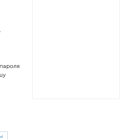
е
 пароля
шу
ы