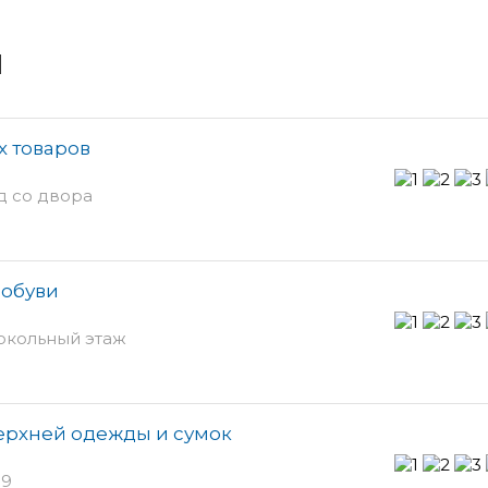
и
х товаров
д со двора
 обуви
цокольный этаж
верхней одежды и сумок
 9