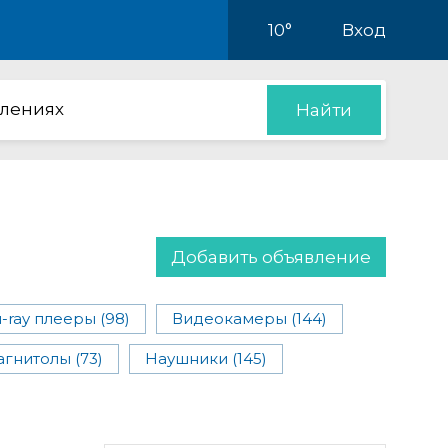
10°
Вход
влениях
Найти
Добавить объявление
-ray плееры (98)
Видеокамеры (144)
гнитолы (73)
Наушники (145)