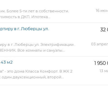
16 ию
к. Более 5-ти лет в собственности.
тоимость в ДКП. Ипотека…
ртиру в г. Люберцы ул.
32
03 апре
иру в г. Люберцы ул. Электрификации .
ЕННИК. Все комнаты и санузлы…
 43 м2
1 950
13 м
 - это дома Класса Комфорт. В ЖК 2
: один двухсекционный, второй…