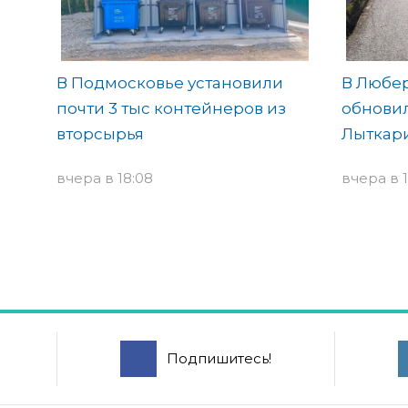
В Подмосковье установили
В Любе
почти 3 тыс контейнеров из
обновил
вторсырья
Лыткар
вчера в 18:08
вчера в 
Подпишитесь!