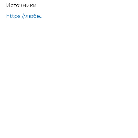
Источники:
https://люберцы.рф/news/pochti-4000-yam-likvidirovali-na-dorogah-lyuberec-s-1-marta