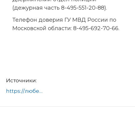
(дежурная часть 8-495-551-20-88).
Телефон доверия ГУ МВД России по 
Московской области: 8-495-692-70-66.
Источники:
https://люберцы.рф/news/policeyskie-prizvali-zhiteley-lyuberec-soobshhat-mesta-prebyvaniya-inostrancev