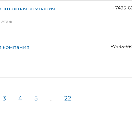
+7495-6
-монтажная компания
1 этаж
+7495-98
я компания
3
4
5
...
22