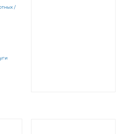
тных /
уги