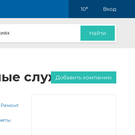
10°
Вход
иях
Найти
нные службы
Добавить компанию
 Ремонт
меты