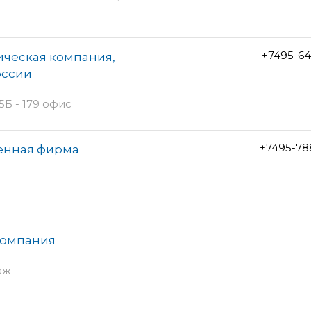
+7495-64
ическая компания,
оссии
Б - 179 офис
+7495-78
енная фирма
компания
аж