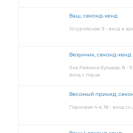
Ваш, секонд-хенд
Уссурийская, 9 - вход в ар
Везунчик, секонд-хенд
Яна Райниса бульвар, 8 - 
вход с торца
Весомый прикид, секо
Парковая 4-я, 18 - вход со
Вещь!, секонд-хенд