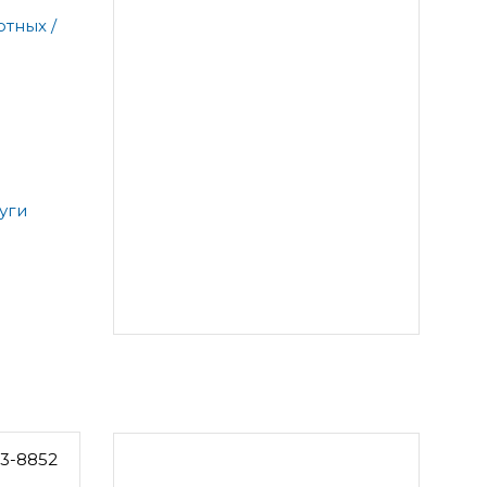
тных /
уги
13-8852