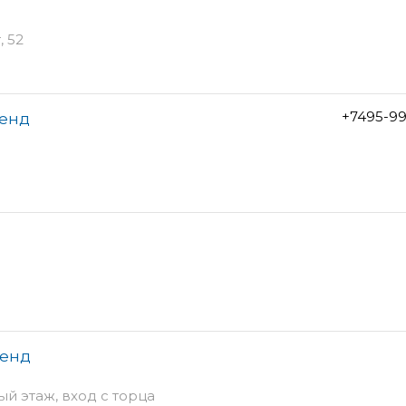
 52
+7495-99
хенд
хенд
ый этаж, вход с торца