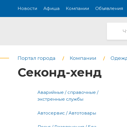
Новости
Афиша
Компании
Объявления
Портал города
Компании
Одежд
Секонд-хенд
Аварийные / справочные /
экстренные службы
Автосервис / Автотовары
Досуг / Развлечения / Еда