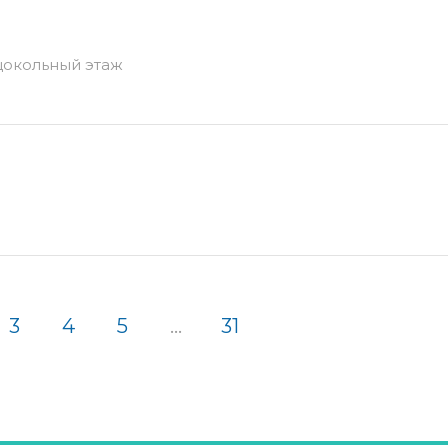
 цокольный этаж
3
4
5
...
31