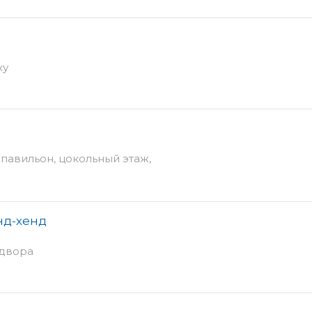
ку
9 павильон, цокольный этаж,
нд-хенд
 двора