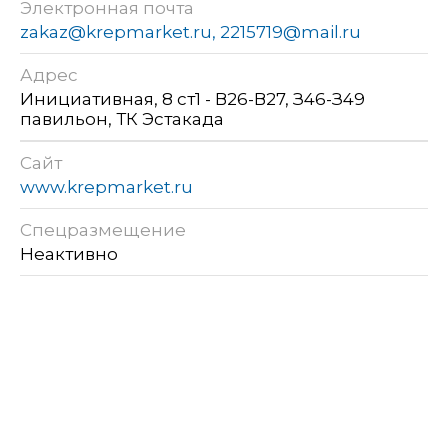
Электронная почта
zakaz@krepmarket.ru, 2215719@mail.ru
Адрес
Инициативная, 8 ст1 - В26-В27, З46-З49
павильон, ТК Эстакада
Сайт
www.krepmarket.ru
Спецразмещение
Неактивно