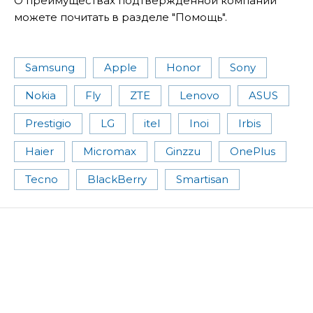
О преимуществах подтвержденной компании
можете почитать в разделе "Помощь".
Samsung
Apple
Honor
Sony
Nokia
Fly
ZTE
Lenovo
ASUS
Prestigio
LG
itel
Inoi
Irbis
Haier
Micromax
Ginzzu
OnePlus
Tecno
BlackBerry
Smartisan