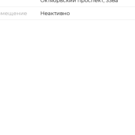
Октябрьский проспект, 338а
змещение
Неактивно