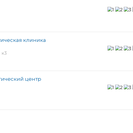
гическая клиника
 к3
гический центр