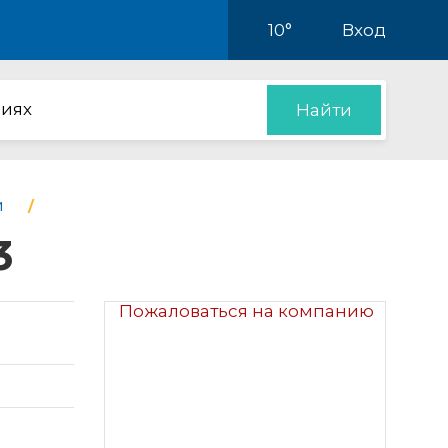
10°
Вход
иях
Найти
и
3
Пожаловаться на компанию