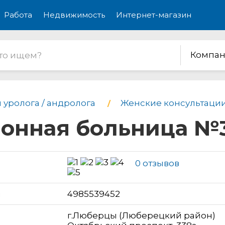
Работа
Недвижимость
Интернет-магазин
Компан
 уролога / андролога
Женские консультаци
онная больница №
0 отзывов
н
4985539452
г.Люберцы (Люберецкий район)