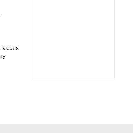
е
 пароля
шу