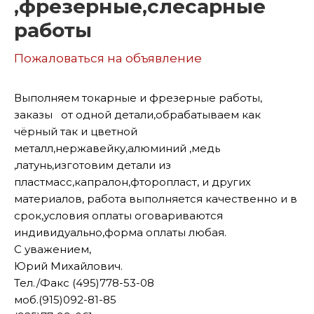
,фрезерные,слесарные
работы
Пожаловаться на объявление
Выполняем токарные и фрезерные работы,
заказы от одной детали,обрабатываем как
чёрный так и цветной
металл,нержавейку,алюминий ,медь
,латунь,изготовим детали из
пластмасс,капралон,фторопласт, и других
материалов, работа выполняется качественно и в
срок,условия оплаты оговариваются
индивидуально,форма оплаты любая.
С уважением,
Юрий Михайлович.
Тел./Факс (495)778-53-08
моб.(915)092-81-85