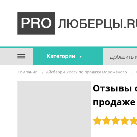
PRO
ЛЮБЕРЦЫ.R
Категории
Добавить 
Строительные / отделочные
Компании
Айсберри, киоск по продаже мороженого
материалы
Оборудование / Инструмент
Отзывы о
Аварийные / справочные /
продаже
экстренные службы
Коммунальные / бытовые /
ритуальные услуги
Рейтинг: 5
Медицина / Здоровье /
Красота