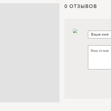
Электроника / Электротехника
0 ОТЗЫВОВ
Транспорт / Грузоперевозки
Мебель / Материалы /
Фурнитура
Интернет / Связь / IT
Автосервис / Автотовары
Реклама / Полиграфия / СМИ
Товары для животных /
Ветеринария
Досуг / Развлечения / Еда
Юридические / финансовые
услуги
Хозтовары / Канцелярия /
Упаковка