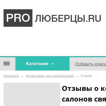
PRO
ЛЮБЕРЦЫ.RU
Категории
Добавить комп
Строительные / отделочные
Компании
Артэкс-связь, сеть салонов связи
Отзывы
материалы
Оборудование / Инструмент
Отзывы о к
Аварийные / справочные /
салонов св
экстренные службы
Коммунальные / бытовые /