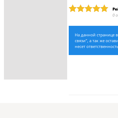
ритуальные услуги
Рейтинг: 5
Ре
Медицина / Здоровье /
0 
Красота
Строительство /
Недвижимость / Ремонт
На данной странице в
Одежда / Обувь
связи", а так же оста
Текстиль / Предметы
несет ответственност
интерьера
Культура / Искусство / Религия
Город / Власть
Спорт / Отдых / Туризм
Образование / Работа /
Карьера
Компьютеры / Бытовая
техника / Офисная техника
Охрана / Безопасность
Металлы / Топливо / Химия